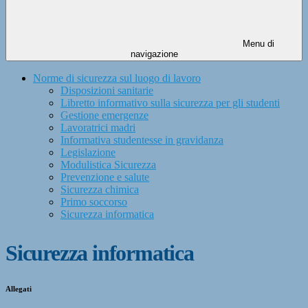
Menu di
navigazione
Norme di sicurezza sul luogo di lavoro
Disposizioni sanitarie
Libretto informativo sulla sicurezza per gli studenti
Gestione emergenze
Lavoratrici madri
Informativa studentesse in gravidanza
Legislazione
Modulistica Sicurezza
Prevenzione e salute
Sicurezza chimica
Primo soccorso
Sicurezza informatica
Sicurezza informatica
Allegati