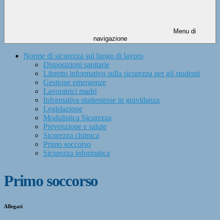
Menu di
navigazione
Norme di sicurezza sul luogo di lavoro
Disposizioni sanitarie
Libretto informativo sulla sicurezza per gli studenti
Gestione emergenze
Lavoratrici madri
Informativa studentesse in gravidanza
Legislazione
Modulistica Sicurezza
Prevenzione e salute
Sicurezza chimica
Primo soccorso
Sicurezza informatica
Primo soccorso
Allegati