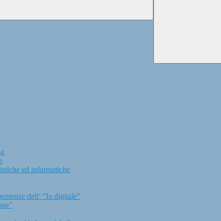
za
e
uistiche ed informatiche
enze dell’ "Io digitale"
sse"