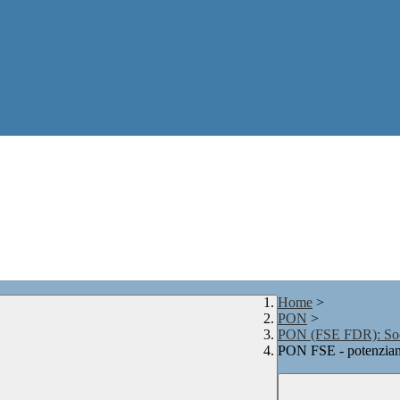
Home
>
PON
>
PON (FSE FDR): Soci
PON FSE - potenziame