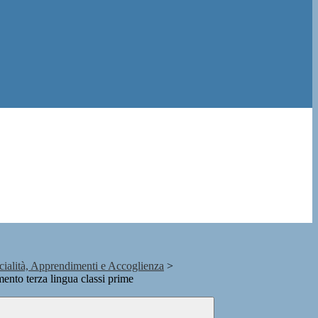
alità, Apprendimenti e Accoglienza
>
nto terza lingua classi prime