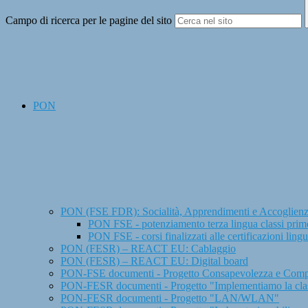
Campo di ricerca per le pagine del sito
PON
PON (FSE FDR): Socialità, Apprendimenti e Accoglien
PON FSE - potenziamento terza lingua classi prim
PON FSE - corsi finalizzati alle certificazioni ling
PON (FESR) – REACT EU: Cablaggio
PON (FESR) – REACT EU: Digital board
PON-FSE documenti - Progetto Consapevolezza e Compent
PON-FESR documenti - Progetto "Implementiamo la cla
PON-FESR documenti - Progetto "LAN/WLAN"