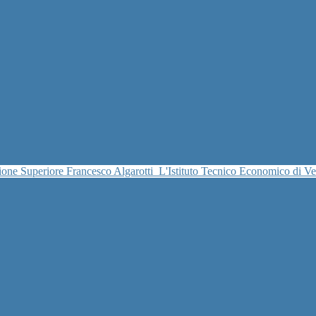
uzione Superiore Francesco Algarotti
L'Istituto Tecnico Economico di V