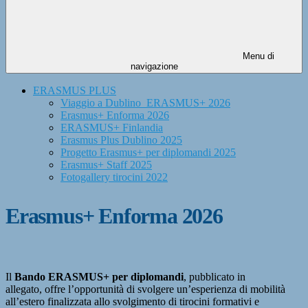
Menu di
navigazione
ERASMUS PLUS
Viaggio a Dublino_ERASMUS+ 2026
Erasmus+ Enforma 2026
ERASMUS+ Finlandia
Erasmus Plus Dublino 2025
Progetto Erasmus+ per diplomandi 2025
Erasmus+ Staff 2025
Fotogallery tirocini 2022
Erasmus+ Enforma 2026
Il
Bando ERASMUS+ per diplomandi
, pubblicato in
allegato,
offre l’opportunità di svolgere un’esperienza di mobilità
all’estero finalizzata allo svolgimento di tirocini formativi e