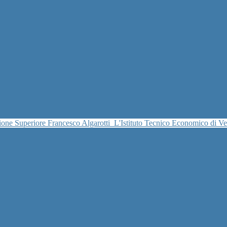
uzione Superiore Francesco Algarotti
L'Istituto Tecnico Economico di V