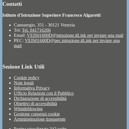
Contatti
Istituto d'Istruzione Superiore Francesco Algarotti
Cannaregio, 351 - 30121 Venezia
Tel:
Tel. 041716266
Email:
VEIS01600D@istruzione.it
Link per inviare una mail
PEC:
VEIS01600D@pec.istruzione.it
Link per inviare una
mail
Sezione Link Utili
Cookie policy
Note legali
Informativa Privacy
Ufficio Relazioni con il Pubblico
Dichiarazione di accessibilità
Obiettivi di accessibilità
Whistleblowing
Gestione consensi cookie
Amministrazione trasparente
Pagina visualizzata
342
volte