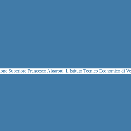
uzione Superiore Francesco Algarotti
L'Istituto Tecnico Economico di V