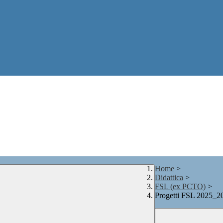
Home
>
Didattica
>
FSL (ex PCTO)
>
Progetti FSL 2025_2