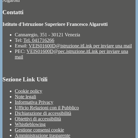
Algarotti
Contatti
Istituto d'Istruzione Superiore Francesco Algarotti
Cannaregio, 351 - 30121 Venezia
Tel:
Tel. 041716266
Email:
VEIS01600D@istruzione.it
Link per inviare una mail
PEC:
VEIS01600D@pec.istruzione.it
Link per inviare una
mail
Sezione Link Utili
Cookie policy
Note legali
Informativa Privacy
Ufficio Relazioni con il Pubblico
Dichiarazione di accessibilità
Obiettivi di accessibilità
Whistleblowing
Gestione consensi cookie
Amministrazione trasparente