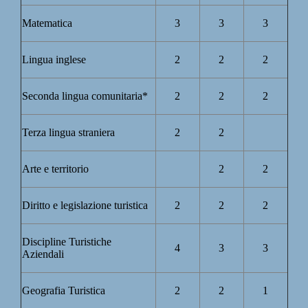
Matematica
3
3
3
Lingua inglese
2
2
2
Seconda lingua comunitaria*
2
2
2
Terza lingua straniera
2
2
Arte e territorio
2
2
Diritto e legislazione turistica
2
2
2
Discipline Turistiche
4
3
3
Aziendali
Geografia Turistica
2
2
1