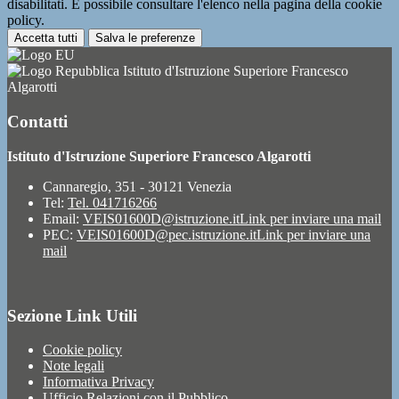
disabilitati. È possibile consultare l'elenco nella pagina della cookie
policy.
Accetta tutti
Salva le preferenze
Istituto d'Istruzione Superiore Francesco
Algarotti
Contatti
Istituto d'Istruzione Superiore Francesco Algarotti
Cannaregio, 351 - 30121 Venezia
Tel:
Tel. 041716266
Email:
VEIS01600D@istruzione.it
Link per inviare una mail
PEC:
VEIS01600D@pec.istruzione.it
Link per inviare una
mail
Sezione Link Utili
Cookie policy
Note legali
Informativa Privacy
Ufficio Relazioni con il Pubblico