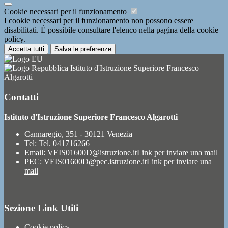
Cookie necessari per il funzionamento
I cookie necessari per il funzionamento non possono essere
disabilitati. È possibile consultare l'elenco nella pagina della cookie
policy.
Accetta tutti
Salva le preferenze
Istituto d'Istruzione Superiore Francesco
Algarotti
Contatti
Istituto d'Istruzione Superiore Francesco Algarotti
Cannaregio, 351 - 30121 Venezia
Tel:
Tel. 041716266
Email:
VEIS01600D@istruzione.it
Link per inviare una mail
PEC:
VEIS01600D@pec.istruzione.it
Link per inviare una
mail
Sezione Link Utili
Cookie policy