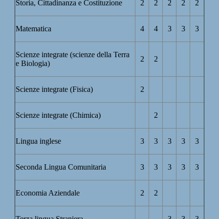
Storia, Cittadinanza e Costituzione
2
2
2
2
2
Matematica
4
4
3
3
3
Scienze integrate (scienze della Terra
2
2
e Biologia)
Scienze integrate (Fisica)
2
Scienze integrate (Chimica)
2
Lingua inglese
3
3
3
3
3
Seconda Lingua Comunitaria
3
3
3
3
3
Economia Aziendale
2
2
Terza lingua Straniera
3
3
3