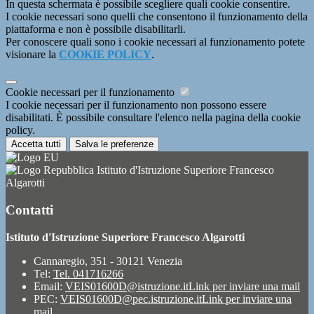
In questa schermata è possibile scegliere quali cookie consentire.
I cookie necessari sono quelli che consentono il funzionamento della
piattaforma e non è possibile disabilitarli.
Per conoscere quali sono i cookie necessari al funzionamento potete
visionare la
COOKIE POLICY
.
Cookie necessari per il funzionamento
I cookie necessari per il funzionamento non possono essere
disabilitati. È possibile consultare l'elenco nella pagina della cookie
policy.
Accetta tutti
Salva le preferenze
Istituto d'Istruzione Superiore Francesco
Algarotti
Contatti
Istituto d'Istruzione Superiore Francesco Algarotti
Cannaregio, 351 - 30121 Venezia
Tel:
Tel. 041716266
Email:
VEIS01600D@istruzione.it
Link per inviare una mail
PEC:
VEIS01600D@pec.istruzione.it
Link per inviare una
mail