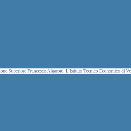
uzione Superiore Francesco Algarotti
L'Istituto Tecnico Economico di V