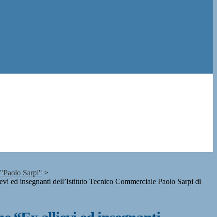
S "Paolo Sarpi"
>
evi ed insegnanti dell’Istituto Tecnico Commerciale Paolo Sarpi di