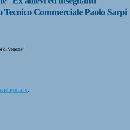
e “Ex allievi ed insegnanti
uto Tecnico Commerciale Paolo Sarpi
pi di Venezia
”
KIE POLICY
.