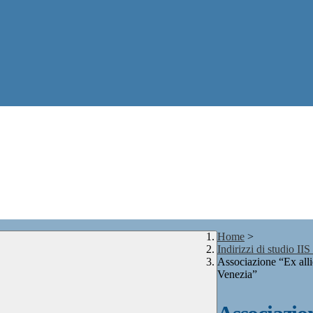
Home
>
Indirizzi di studio II
Associazione “Ex alli
Venezia”