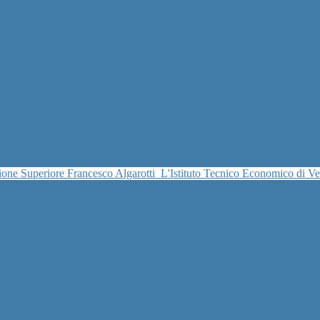
uzione Superiore Francesco Algarotti
L'Istituto Tecnico Economico di V