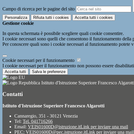
Campo di ricerca per le pagine del sito
Personalizza
Rifiuta tutti
i cookies
Accetta tutti
i cookies
Gestione cookie
In questa schermata è possibile scegliere quali cookie consentire.
I cookie necessari sono quelli che consentono il funzionamento della pi
Per conoscere quali sono i cookie necessari al funzionamento potete v
Cookie necessari per il funzionamento
I cookie necessari per il funzionamento non possono essere disabilitati.
Accetta tutti
Salva le preferenze
Istituto d'Istruzione Superiore Francesco Algarott
Contatti
Istituto d'Istruzione Superiore Francesco Algarotti
Cannaregio, 351 - 30121 Venezia
Tel:
Tel. 041716266
Email:
VEIS01600D@istruzione.it
Link per inviare una mail
PEC:
VEIS01600D@pec.istruzione.it
Link per inviare una mail