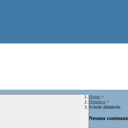
Home
>
Didattica
>
Schede didattiche
Nessun contenuto