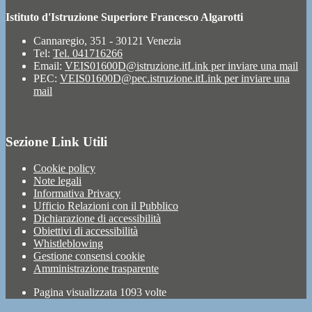
Istituto d'Istruzione Superiore Francesco Algarotti
Cannaregio, 351 - 30121 Venezia
Tel:
Tel. 041716266
Email:
VEIS01600D@istruzione.it
Link per inviare una mail
PEC:
VEIS01600D@pec.istruzione.it
Link per inviare una
mail
Sezione Link Utili
Cookie policy
Note legali
Informativa Privacy
Ufficio Relazioni con il Pubblico
Dichiarazione di accessibilità
Obiettivi di accessibilità
Whistleblowing
Gestione consensi cookie
Amministrazione trasparente
Pagina visualizzata
1093
volte