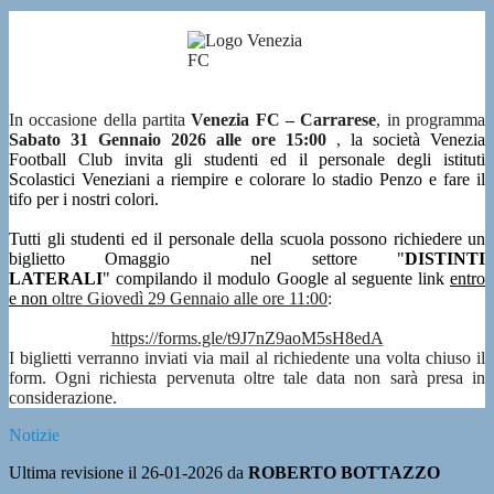
In occasione della partita
Venezia FC –
Carrarese
, in programma
Sabato 31 Gennaio 2026 alle ore 15:00
,
la società Venezia
Football Club invita gli studenti ed il personale degli istituti
Scolastici Veneziani a riempire e colorare lo stadio Penzo e fare il
tifo per i nostri colori.
Tutti gli studenti ed il personale della scuola possono richiedere un
biglietto Omaggio
nel settore "
DISTINTI
LATERALI
"
compilando il modulo Google al seguente link
entro
e non
oltre
Giovedì 29 Gennaio alle ore 11:00
:
https://forms.gle/t9J7nZ9aoM5sH8edA
I biglietti verranno inviati via mail al richiedente una volta chiuso il
form.
Ogni richiesta pervenuta oltre tale data non sarà presa in
considerazione.
Notizie
Ultima revisione il 26-01-2026 da
ROBERTO BOTTAZZO