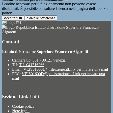
I cookie necessari per il funzionamento non possono essere
disabilitati. È possibile consultare l'elenco nella pagina della cookie
policy.
Accetta tutti
Salva le preferenze
Istituto d'Istruzione Superiore Francesco
Algarotti
Contatti
Istituto d'Istruzione Superiore Francesco Algarotti
Cannaregio, 351 - 30121 Venezia
Tel:
Tel. 041716266
Email:
VEIS01600D@istruzione.it
Link per inviare una mail
PEC:
VEIS01600D@pec.istruzione.it
Link per inviare una
mail
Sezione Link Utili
Cookie policy
Note legali