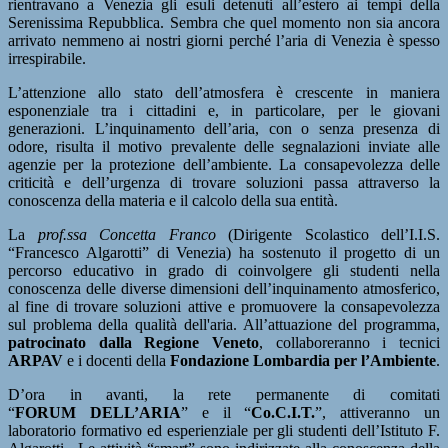
rientravano a Venezia gli esuli detenuti all’estero ai tempi della
Serenissima Repubblica. Sembra che quel momento non sia ancora
arrivato nemmeno ai nostri giorni perché l’aria di Venezia è spesso
irrespirabile.
L’attenzione allo stato dell’atmosfera è crescente in maniera
esponenziale tra i cittadini e, in particolare, per le giovani
generazioni. L’inquinamento dell’aria, con o senza presenza di
odore, risulta il motivo prevalente delle segnalazioni inviate alle
agenzie per la protezione dell’ambiente. La consapevolezza delle
criticità e dell’urgenza di trovare soluzioni passa attraverso la
conoscenza della materia e il calcolo della sua entità.
La
prof.ssa
Concetta Franco
(Dirigente Scolastico dell’I.I.S.
“Francesco Algarotti” di Venezia) ha sostenuto il progetto di un
percorso educativo in grado di coinvolgere gli studenti nella
conoscenza delle diverse dimensioni dell’inquinamento atmosferico,
al fine di trovare soluzioni attive e promuovere la consapevolezza
sul problema della qualità dell'aria. All’attuazione del programma,
patrocinato dalla Regione Veneto
, collaboreranno i tecnici
ARPAV
e i docenti della
Fondazione Lombardia per l’Ambiente
.
D’ora in avanti, la rete permanente di comitati
“
FORUM DELL’ARIA
” e il “
Co.C.I.T.
”, attiveranno un
laboratorio formativo ed esperienziale per gli studenti dell’Istituto F.