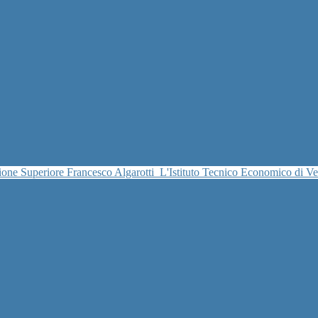
uzione Superiore Francesco Algarotti
L'Istituto Tecnico Economico di V