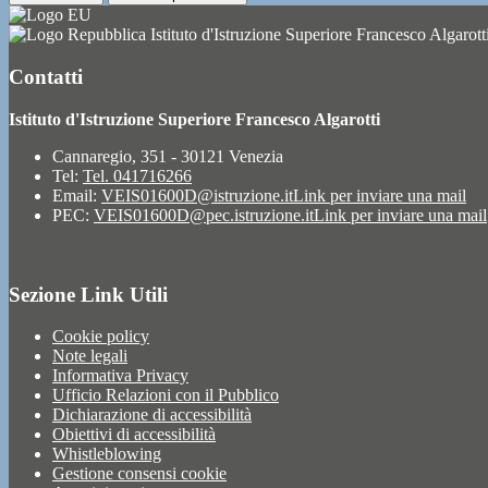
Istituto d'Istruzione Superiore Francesco Algarott
Contatti
Istituto d'Istruzione Superiore Francesco Algarotti
Cannaregio, 351 - 30121 Venezia
Tel:
Tel. 041716266
Email:
VEIS01600D@istruzione.it
Link per inviare una mail
PEC:
VEIS01600D@pec.istruzione.it
Link per inviare una mail
Sezione Link Utili
Cookie policy
Note legali
Informativa Privacy
Ufficio Relazioni con il Pubblico
Dichiarazione di accessibilità
Obiettivi di accessibilità
Whistleblowing
Gestione consensi cookie