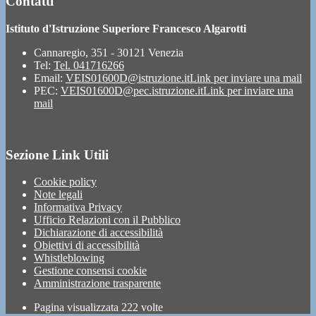
Contatti
Istituto d'Istruzione Superiore Francesco Algarotti
Cannaregio, 351 - 30121 Venezia
Tel:
Tel. 041716266
Email:
VEIS01600D@istruzione.it
Link per inviare una mail
PEC:
VEIS01600D@pec.istruzione.it
Link per inviare una
mail
Sezione Link Utili
Cookie policy
Note legali
Informativa Privacy
Ufficio Relazioni con il Pubblico
Dichiarazione di accessibilità
Obiettivi di accessibilità
Whistleblowing
Gestione consensi cookie
Amministrazione trasparente
Pagina visualizzata
222
volte