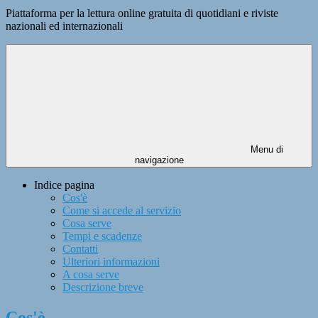
Piattaforma per la lettura online gratuita di quotidiani e riviste
nazionali ed internazionali
Menu di
navigazione
Indice pagina
Cos'è
Come si accede al servizio
Cosa serve
Tempi e scadenze
Contatti
Ulteriori informazioni
A cosa serve
Descrizione breve
Cos'è