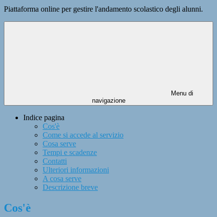
Piattaforma online per gestire l'andamento scolastico degli alunni.
Menu di
navigazione
Indice pagina
Cos'è
Come si accede al servizio
Cosa serve
Tempi e scadenze
Contatti
Ulteriori informazioni
A cosa serve
Descrizione breve
Cos'è