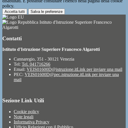
disabilitati. È possibile consultare l'elenco nella pagina della cookie
policy.
Accetta tutti
Salva le preferenze
Istituto d'Istruzione Superiore Francesco
Algarotti
Contatti
Istituto d'Istruzione Superiore Francesco Algarotti
Cannaregio, 351 - 30121 Venezia
Tel:
Tel. 041716266
Email:
VEIS01600D@istruzione.it
Link per inviare una mail
PEC:
VEIS01600D@pec.istruzione.it
Link per inviare una
mail
Sezione Link Utili
Cookie policy
Note legali
Informativa Privacy
Ufficio Relazioni con il Pubblico