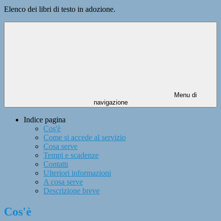
Elenco dei libri di testo in adozione.
Menu di
navigazione
Indice pagina
Cos'è
Come si accede al servizio
Cosa serve
Tempi e scadenze
Contatti
Ulteriori informazioni
A cosa serve
Descrizione breve
Cos'è