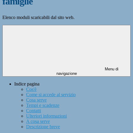
famiglie
Elenco moduli scaricabili dal sito web.
Menu di
navigazione
Indice pagina
Cos'è
Come si accede al servizio
Cosa serve
Tempi e scadenze
Contatti
Ulteriori informazioni
A cosa serve
Descrizione breve